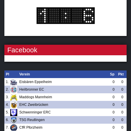
Facebook
Pl
Verein
Sp
Pkt
1.
Eisbären Eppelheim
0
0
2.
Heilbronner EC
0
0
3.
Maddogs Mannheim
0
0
4.
EHC Zweibrücken
0
0
5.
Schwenninger ERC
0
0
6.
TSG Reutlingen
0
0
7.
CfR Pforzheim
0
0