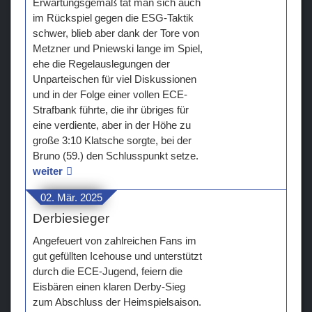
Erwartungsgemäß tat man sich auch
im Rückspiel gegen die ESG-Taktik
Teams
schwer, blieb aber dank der Tore von
Metzner und Pniewski lange im Spiel,
Verein
ehe die Regelauslegungen der
Unparteischen für viel Diskussionen
Sponsoren / Partner
und in der Folge einer vollen ECE-
Strafbank führte, die ihr übriges für
Fanzone
eine verdiente, aber in der Höhe zu
große 3:10 Klatsche sorgte, bei der
Bruno (59.) den Schlusspunkt setze.
weiter
02. Mär. 2025
Derbiesieger
Angefeuert von zahlreichen Fans im
gut gefüllten Icehouse und unterstützt
durch die ECE-Jugend, feiern die
Eisbären einen klaren Derby-Sieg
zum Abschluss der Heimspielsaison.