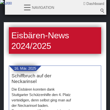
Dashboard
NAVIGATION
News
Eisbären-News
2026-2027
2025-2026
2024/2025
2024-2025
2023-2024
2022-2023
16. Mär. 2025
2021-2022
Schiffbruch auf der
2020-2021
Neckarinsel
2019-2020
Die Eisbären konnten dank
2018-2019
Stuttgarter Schützenhilfe den 4. Platz
verteidigen, denn selbst ging man auf
2017-2018
der Neckarinsel baden.
2016-2017