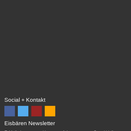
Social + Kontakt
Eisbären Newsletter
Folge
Folge
EC
Falls
uns
uns
Eisbären
Du