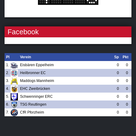
Facebook
Pl
Verein
Sp
Pkt
1.
Eisbären Eppelheim
0
0
2.
Heilbronner EC
0
0
3.
Maddogs Mannheim
0
0
4.
EHC Zweibrücken
0
0
5.
Schwenninger ERC
0
0
6.
TSG Reutlingen
0
0
7.
CfR Pforzheim
0
0