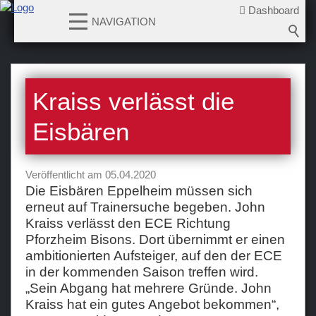
Dashboard
NAVIGATION
News
Kraiss verlässt die
2026-2027
2025-2026
Eisbären
2024-2025
2023-2024
Veröffentlicht am 05.04.2020
2022-2023
Die Eisbären Eppelheim müssen sich
erneut auf Trainersuche begeben. John
2021-2022
Kraiss verlässt den ECE Richtung
2020-2021
Pforzheim Bisons. Dort übernimmt er einen
2019-2020
ambitionierten Aufsteiger, auf den der ECE
in der kommenden Saison treffen wird.
2018-2019
„Sein Abgang hat mehrere Gründe. John
2017-2018
Kraiss hat ein gutes Angebot bekommen“,
2016-2017