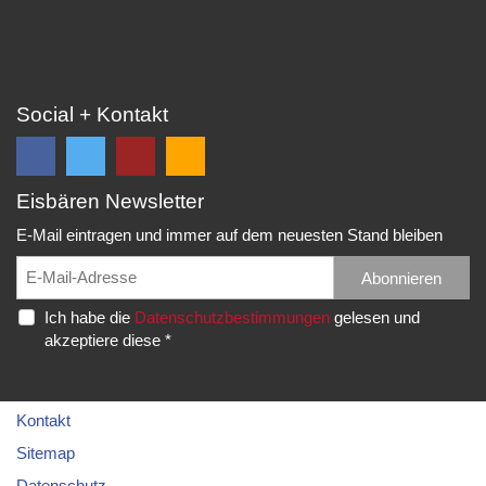
Social + Kontakt
Eisbären Newsletter
Folge
Folge
EC
Falls
uns
uns
Eisbären
Du
E-Mail eintragen und immer auf dem neuesten Stand bleiben
auf
auf
Eppelheim
unsere
Facebook
Twitter
News,
Abonnieren
Rudolf-
und
und
Spielberichte,
Diesel-
Ich habe die
Datenschutzbestimmungen
gelesen und
erhalte
erhalte
etc.
Str.
akzeptiere diese *
die
die
als
20
neuesten
neuesten
RSS
69214
Infos.
Infos.
abonnieren
Eppelheim
möchtest...
Kontakt
Telefon:
Sitemap
06221
Datenschutz