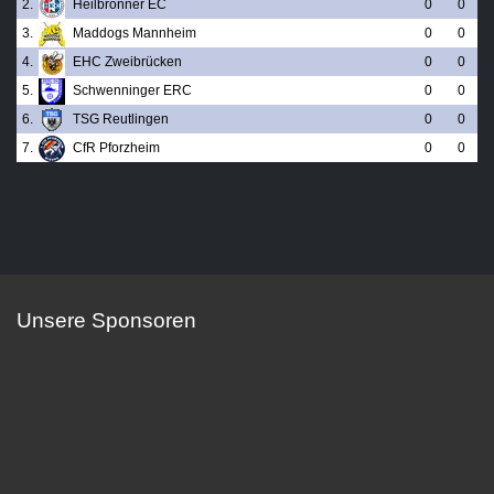
2.
Heilbronner EC
0
0
3.
Maddogs Mannheim
0
0
4.
EHC Zweibrücken
0
0
5.
Schwenninger ERC
0
0
6.
TSG Reutlingen
0
0
7.
CfR Pforzheim
0
0
Unsere Sponsoren