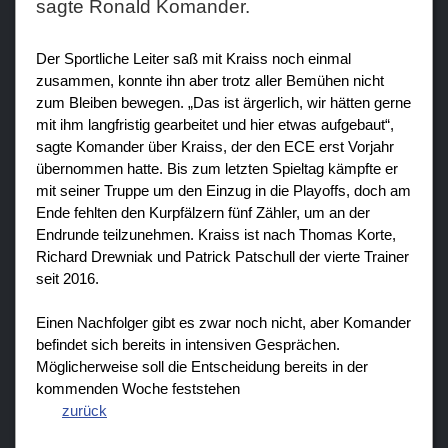
sagte Ronald Komander.
Teams
Der Sportliche Leiter saß mit Kraiss noch einmal
zusammen, konnte ihn aber trotz aller Bemühen nicht
Verein
zum Bleiben bewegen. „Das ist ärgerlich, wir hätten gerne
mit ihm langfristig gearbeitet und hier etwas aufgebaut“,
Sponsoren / Partner
sagte Komander über Kraiss, der den ECE erst Vorjahr
Fanzone
übernommen hatte. Bis zum letzten Spieltag kämpfte er
mit seiner Truppe um den Einzug in die Playoffs, doch am
Ende fehlten den Kurpfälzern fünf Zähler, um an der
Endrunde teilzunehmen. Kraiss ist nach Thomas Korte,
Richard Drewniak und Patrick Patschull der vierte Trainer
seit 2016.
Einen Nachfolger gibt es zwar noch nicht, aber Komander
befindet sich bereits in intensiven Gesprächen.
Möglicherweise soll die Entscheidung bereits in der
kommenden Woche feststehen
zurück