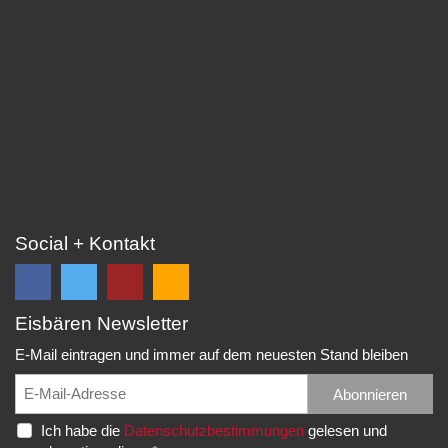
Social + Kontakt
Eisbären Newsletter
Folge
Folge
EC
Falls
uns
uns
Eisbären
Du
E-Mail eintragen und immer auf dem neuesten Stand bleiben
auf
auf
Eppelheim
unsere
Facebook
Twitter
News,
Abonnieren
Rudolf-
und
und
Spielberichte,
Diesel-
Ich habe die
Datenschutzbestimmungen
gelesen und
erhalte
erhalte
etc.
Str.