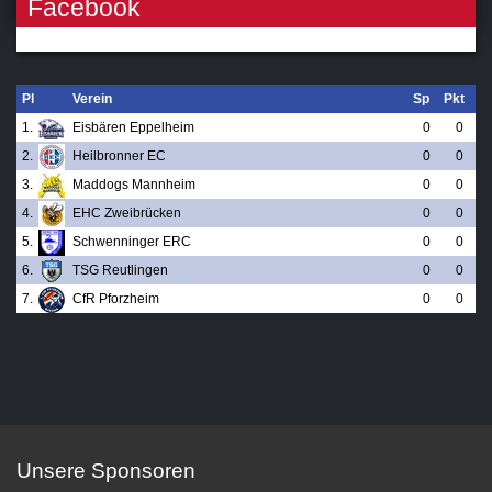
Facebook
Pl
Verein
Sp
Pkt
1.
Eisbären Eppelheim
0
0
2.
Heilbronner EC
0
0
3.
Maddogs Mannheim
0
0
4.
EHC Zweibrücken
0
0
5.
Schwenninger ERC
0
0
6.
TSG Reutlingen
0
0
7.
CfR Pforzheim
0
0
Unsere Sponsoren