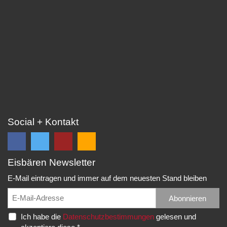
Social + Kontakt
Eisbären Newsletter
Folge
Folge
EC
Falls
uns
uns
Eisbären
Du
E-Mail eintragen und immer auf dem neuesten Stand bleiben
auf
auf
Eppelheim
unsere
Facebook
Twitter
News,
Abonnieren
Rudolf-
und
und
Spielberichte,
Diesel-
Ich habe die
Datenschutzbestimmungen
gelesen und
erhalte
erhalte
etc.
Str.