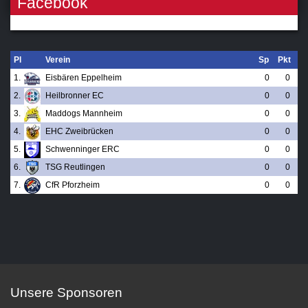
Facebook
Pl
Verein
Sp
Pkt
1.
Eisbären Eppelheim
0
0
2.
Heilbronner EC
0
0
3.
Maddogs Mannheim
0
0
4.
EHC Zweibrücken
0
0
5.
Schwenninger ERC
0
0
6.
TSG Reutlingen
0
0
7.
CfR Pforzheim
0
0
Unsere Sponsoren