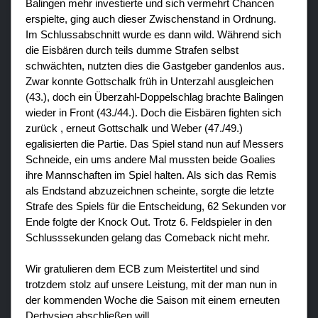
Balingen mehr investierte und sich vermehrt Chancen
erspielte, ging auch dieser Zwischenstand in Ordnung.
Im Schlussabschnitt wurde es dann wild. Während sich
die Eisbären durch teils dumme Strafen selbst
schwächten, nutzten dies die Gastgeber gandenlos aus.
Zwar konnte Gottschalk früh in Unterzahl ausgleichen
(43.), doch ein Überzahl-Doppelschlag brachte Balingen
wieder in Front (43./44.). Doch die Eisbären fighten sich
zurück , erneut Gottschalk und Weber (47./49.)
egalisierten die Partie. Das Spiel stand nun auf Messers
Schneide, ein ums andere Mal mussten beide Goalies
ihre Mannschaften im Spiel halten. Als sich das Remis
als Endstand abzuzeichnen scheinte, sorgte die letzte
Strafe des Spiels für die Entscheidung, 62 Sekunden vor
Ende folgte der Knock Out. Trotz 6. Feldspieler in den
Schlusssekunden gelang das Comeback nicht mehr.
Wir gratulieren dem ECB zum Meistertitel und sind
trotzdem stolz auf unsere Leistung, mit der man nun in
der kommenden Woche die Saison mit einem erneuten
Derbysieg abschließen will.