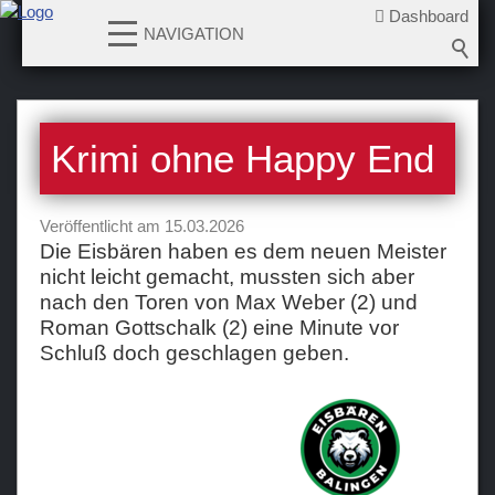
Dashboard
NAVIGATION
News
Krimi ohne Happy End
2026-2027
2025-2026
Veröffentlicht am 15.03.2026
2024-2025
Die Eisbären haben es dem neuen Meister
2023-2024
nicht leicht gemacht, mussten sich aber
2022-2023
nach den Toren von Max Weber (2) und
Roman Gottschalk (2) eine Minute vor
2021-2022
Schluß doch geschlagen geben.
2020-2021
2019-2020
2018-2019
2017-2018
2016-2017