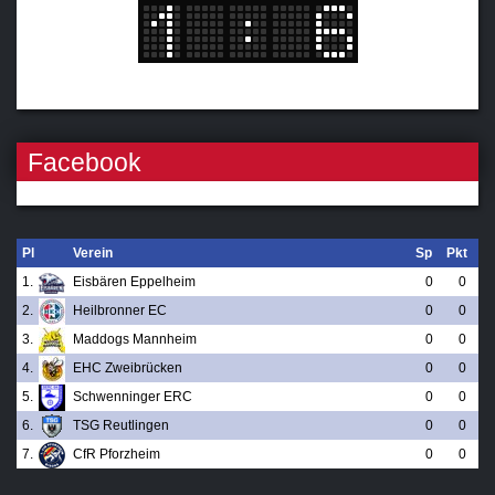
Facebook
Pl
Verein
Sp
Pkt
1.
Eisbären Eppelheim
0
0
2.
Heilbronner EC
0
0
3.
Maddogs Mannheim
0
0
4.
EHC Zweibrücken
0
0
5.
Schwenninger ERC
0
0
6.
TSG Reutlingen
0
0
7.
CfR Pforzheim
0
0