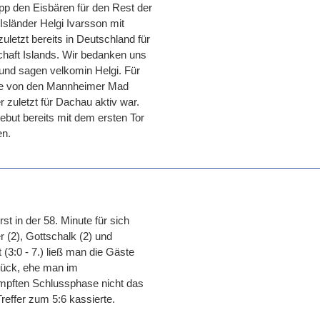
pp den Eisbären für den Rest der
sländer Helgi Ivarsson mit
uletzt bereits in Deutschland für
haft Islands. Wir bedanken uns
 und sagen velkomin Helgi. Für
lte von den Mannheimer Mad
 zuletzt für Dachau aktiv war.
ebut bereits mit dem ersten Tor
en.
t in der 58. Minute für sich
 (2), Gottschalk (2) und
 (3:0 - 7.) ließ man die Gäste
urück, ehe man im
ämpften Schlussphase nicht das
reffer zum 5:6 kassierte.