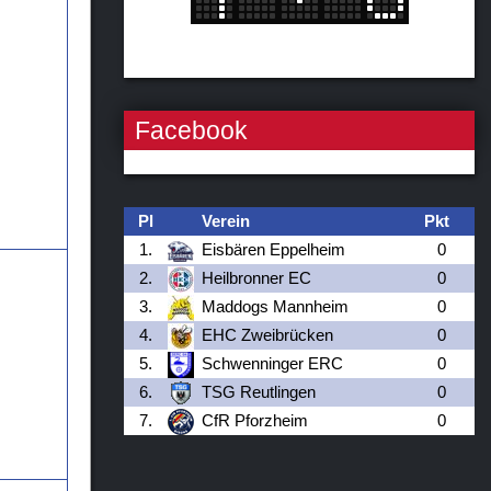
Facebook
Pl
Verein
Pkt
1.
Eisbären Eppelheim
0
2.
Heilbronner EC
0
3.
Maddogs Mannheim
0
4.
EHC Zweibrücken
0
5.
Schwenninger ERC
0
6.
TSG Reutlingen
0
7.
CfR Pforzheim
0