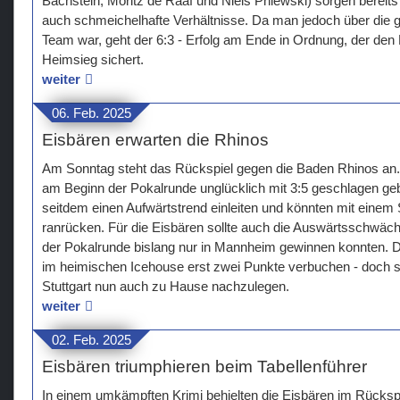
Bachstein, Moritz de Raaf und Niels Pniewski) sorgen bereits 
auch schmeichelhafte Verhältnisse. Da man jedoch über die g
Team war, geht der 6:3 - Erfolg am Ende in Ordnung, der den
Heimsieg sichert.
weiter
06. Feb. 2025
Eisbären erwarten die Rhinos
Am Sonntag steht das Rückspiel gegen die Baden Rhinos an.
am Beginn der Pokalrunde unglücklich mit 3:5 geschlagen ge
seitdem einen Aufwärtstrend einleiten und könnten mit einem S
ranrücken. Für die Eisbären sollte auch die Auswärtsschwäch
der Pokalrunde bislang nur in Mannheim gewinnen konnten. 
im heimischen Icehouse erst zwei Punkte verbuchen - doch 
Stuttgart nun auch zu Hause nachzulegen.
weiter
02. Feb. 2025
Eisbären triumphieren beim Tabellenführer
In einem umkämpften Krimi behielten die Eisbären im Rücksp