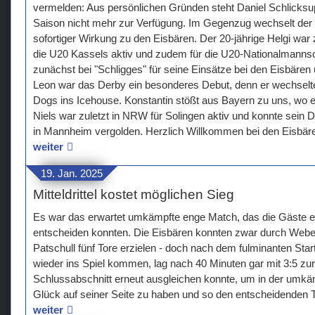
vermelden: Aus persönlichen Gründen steht Daniel Schlicksu
Saison nicht mehr zur Verfügung. Im Gegenzug wechselt der I
sofortiger Wirkung zu den Eisbären. Der 20-jährige Helgi war z
die U20 Kassels aktiv und zudem für die U20-Nationalmannsc
zunächst bei "Schligges" für seine Einsätze bei den Eisbären
Leon war das Derby ein besonderes Debut, denn er wechse
Dogs ins Icehouse. Konstantin stößt aus Bayern zu uns, wo er
Niels war zuletzt in NRW für Solingen aktiv und konnte sein D
in Mannheim vergolden. Herzlich Willkommen bei den Eisbär
weiter
19. Jan. 2025
Mitteldrittel kostet möglichen Sieg
Es war das erwartet umkämpfte enge Match, das die Gäste ers
entscheiden konnten. Die Eisbären konnten zwar durch Weber
Patschull fünf Tore erzielen - doch nach dem fulminanten Start
wieder ins Spiel kommen, lag nach 40 Minuten gar mit 3:5 z
Schlussabschnitt erneut ausgleichen konnte, um in der umk
Glück auf seiner Seite zu haben und so den entscheidenden T
weiter