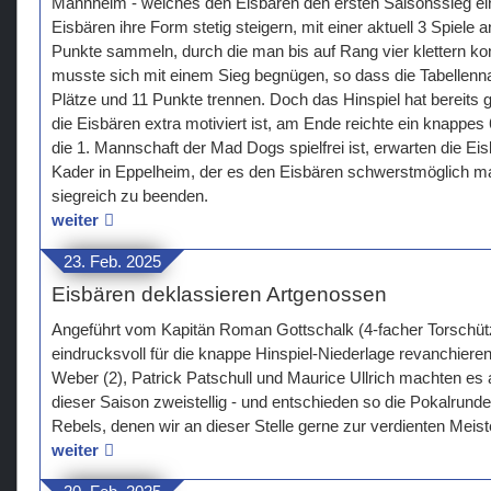
Mannheim - welches den Eisbären den ersten Saisonssieg ein
Eisbären ihre Form stetig steigern, mit einer aktuell 3 Spiel
Punkte sammeln, durch die man bis auf Rang vier klettern k
musste sich mit einem Sieg begnügen, so dass die Tabellenn
Plätze und 11 Punkte trennen. Doch das Hinspiel hat bereits
die Eisbären extra motiviert ist, am Ende reichte ein knappe
die 1. Mannschaft der Mad Dogs spielfrei ist, erwarten die E
Kader in Eppelheim, der es den Eisbären schwerstmöglich ma
siegreich zu beenden.
weiter
23. Feb. 2025
Eisbären deklassieren Artgenossen
Angeführt vom Kapitän Roman Gottschalk (4-facher Torschütz
eindrucksvoll für die knappe Hinspiel-Niederlage revanchiere
Weber (2), Patrick Patschull und Maurice Ullrich machten es
dieser Saison zweistellig - und entschieden so die Pokalrunde
Rebels, denen wir an dieser Stelle gerne zur verdienten Meiste
weiter