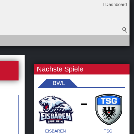
Dashboard
Nächste Spiele
BWL
-
EISBÄREN
TSG