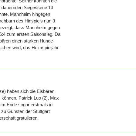
brachte. Seither konnten die
e andauernden Siegesserie 13
onnte. Mannheim hingegen
achbarn des Hinspiels nun 3
 gezeigt, dass Mannheim gegen
s 6:4 zum ersten Saisonsieg. Da
isbären einen starken Hunde-
chen wird, das Heimspieljahr
e) haben sich die Eisbären
n können. Patrick Luo (2), Max
 am Ende sogar erstmals in
 zu Gunsten der Stuttgart
rschaft gratulieren.