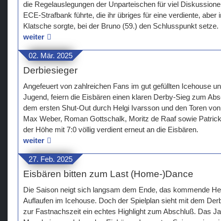
die Regelauslegungen der Unparteischen für viel Diskussionen
ECE-Strafbank führte, die ihr übriges für eine verdiente, aber
Klatsche sorgte, bei der Bruno (59.) den Schlusspunkt setze.
weiter
02. Mär. 2025
Derbiesieger
Angefeuert von zahlreichen Fans im gut gefüllten Icehouse un
Jugend, feiern die Eisbären einen klaren Derby-Sieg zum Abs
dem ersten Shut-Out durch Helgi Ivarsson und den Toren von
Max Weber, Roman Gottschalk, Moritz de Raaf sowie Patrick 
der Höhe mit 7:0 völlig verdient erneut an die Eisbären.
weiter
27. Feb. 2025
Eisbären bitten zum Last (Home-)Dance
Die Saison neigt sich langsam dem Ende, das kommende Heims
Auflaufen im Icehouse. Doch der Spielplan sieht mit dem De
zur Fastnachszeit ein echtes Highlight zum Abschluß. Das Ja