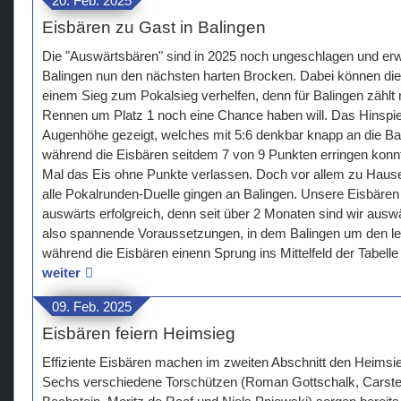
20. Feb. 2025
Eisbären zu Gast in Balingen
Die "Auswärtsbären" sind in 2025 noch ungeschlagen und erw
Balingen nun den nächsten harten Brocken. Dabei können die
einem Sieg zum Pokalsieg verhelfen, denn für Balingen zählt
Rennen um Platz 1 noch eine Chance haben will. Das Hinspiel
Augenhöhe gezeigt, welches mit 5:6 denkbar knapp an die Ba
während die Eisbären seitdem 7 von 9 Punkten erringen konn
Mal das Eis ohne Punkte verlassen. Doch vor allem zu Hause
alle Pokalrunden-Duelle gingen an Balingen. Unsere Eisbären
auswärts erfolgreich, denn seit über 2 Monaten sind wir auswä
also spannende Voraussetzungen, in dem Balingen um den l
während die Eisbären einenn Sprung ins Mittelfeld der Tabel
weiter
09. Feb. 2025
Eisbären feiern Heimsieg
Effiziente Eisbären machen im zweiten Abschnitt den Heimsie
Sechs verschiedene Torschützen (Roman Gottschalk, Carste