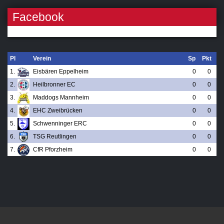
Facebook
Pl
Verein
Sp
Pkt
1.
Eisbären Eppelheim
0
0
2.
Heilbronner EC
0
0
3.
Maddogs Mannheim
0
0
4.
EHC Zweibrücken
0
0
5.
Schwenninger ERC
0
0
6.
TSG Reutlingen
0
0
7.
CfR Pforzheim
0
0