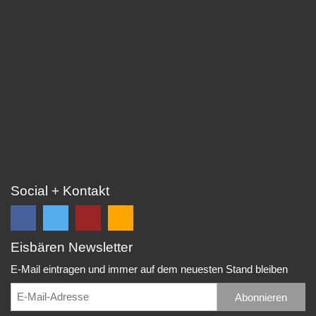
Social + Kontakt
Eisbären Newsletter
Folge
Folge
EC
Falls
uns
uns
Eisbären
Du
E-Mail eintragen und immer auf dem neuesten Stand bleiben
auf
auf
Eppelheim
unsere
Facebook
Twitter
News,
Abonnieren
Rudolf-
und
und
Spielberichte,