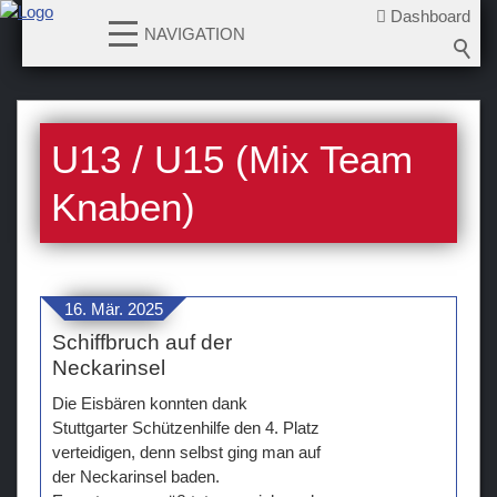
Dashboard
NAVIGATION
News
U13 / U15 (Mix Team
Teams
Knaben)
Verein
Sponsoren / Partner
Fanzone
16. Mär. 2025
Schiffbruch auf der
Neckarinsel
Die Eisbären konnten dank
Stuttgarter Schützenhilfe den 4. Platz
verteidigen, denn selbst ging man auf
der Neckarinsel baden.