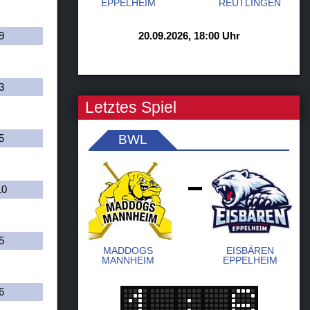
EPPELHEIM
REUTLINGEN
20.09.2026, 18:00 Uhr
9
3
Letztes Spiel
BWL
5
10
-
5
MADDOGS
EISBÄREN
MANNHEIM
EPPELHEIM
6