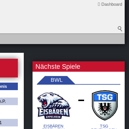
Dashboard
Nächste Spiele
BWL
bnis
.P.
-
1
EISBÄREN
TSG