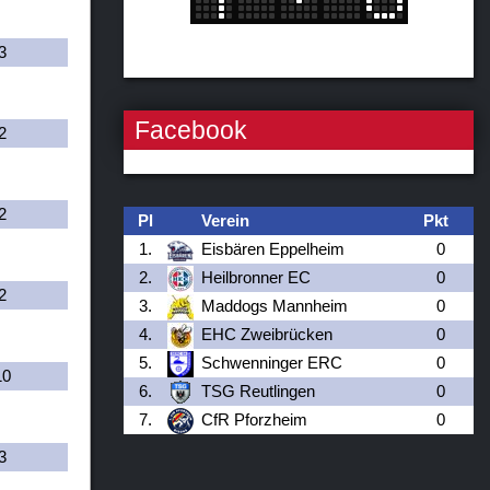
3
Facebook
2
2
Pl
Verein
Pkt
1.
Eisbären Eppelheim
0
2.
Heilbronner EC
0
2
3.
Maddogs Mannheim
0
4.
EHC Zweibrücken
0
5.
Schwenninger ERC
0
10
6.
TSG Reutlingen
0
7.
CfR Pforzheim
0
3