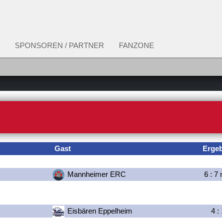
SPONSOREN / PARTNER
FANZONE
Gast
Erge
Mannheimer ERC
6
:
7
n
Eisbären Eppelheim
4
: