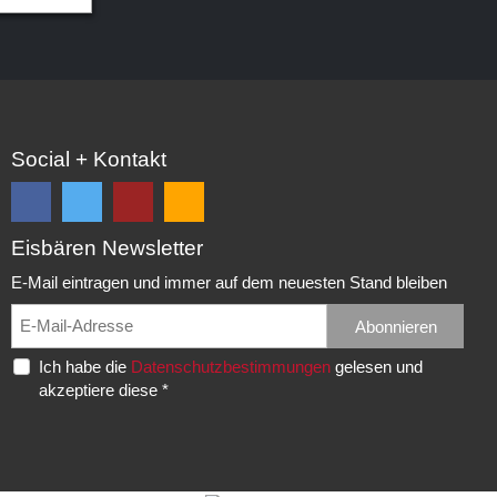
Social + Kontakt
Eisbären Newsletter
Folge
Folge
EC
Falls
uns
uns
Eisbären
Du
E-Mail eintragen und immer auf dem neuesten Stand bleiben
auf
auf
Eppelheim
unsere
Facebook
Twitter
News,
Abonnieren
Rudolf-
und
und
Spielberichte,
Diesel-
Ich habe die
Datenschutzbestimmungen
gelesen und
erhalte
erhalte
etc.
Str.
akzeptiere diese *
die
die
als
20
neuesten
neuesten
RSS
69214
Infos.
Infos.
abonnieren
Eppelheim
möchtest...