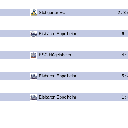
Stuttgarter EC
2
:
3
n
Eisbären Eppelheim
6
:
ESC Hügelsheim
4
:
n
Eisbären Eppelheim
5
:
Eisbären Eppelheim
1
: