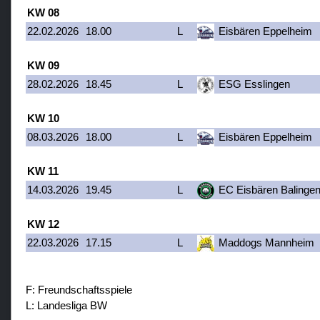
KW 08
22.02.2026
18.00
L
Eisbären Eppelheim
KW 09
28.02.2026
18.45
L
ESG Esslingen
KW 10
08.03.2026
18.00
L
Eisbären Eppelheim
KW 11
14.03.2026
19.45
L
EC Eisbären Balinge
KW 12
22.03.2026
17.15
L
Maddogs Mannheim
F:
Freundschaftsspiele
L:
Landesliga BW