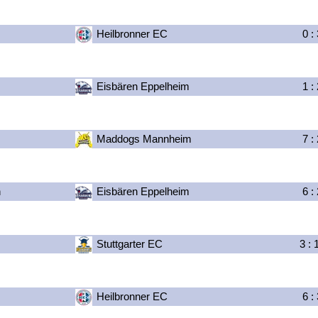
Heilbronner EC
0
:
Eisbären Eppelheim
1
:
Maddogs Mannheim
7
:
n
Eisbären Eppelheim
6
:
Stuttgarter EC
3
:
Heilbronner EC
6
: