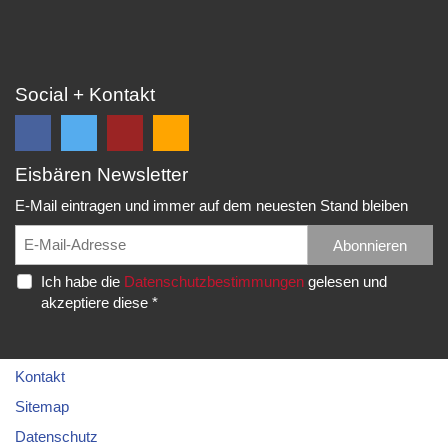
Social + Kontakt
Eisbären Newsletter
Folge
Folge
EC
Falls
uns
uns
Eisbären
Du
E-Mail eintragen und immer auf dem neuesten Stand bleiben
auf
auf
Eppelheim
unsere
Facebook
Twitter
News,
Abonnieren
Rudolf-
und
und
Spielberichte,
Diesel-
Ich habe die
Datenschutzbestimmungen
gelesen und
erhalte
erhalte
etc.
Str.
akzeptiere diese *
die
die
als
20
neuesten
neuesten
RSS
69214
Infos.
Infos.
abonnieren
Eppelheim
möchtest...
Kontakt
Telefon:
Sitemap
06221
Datenschutz
–