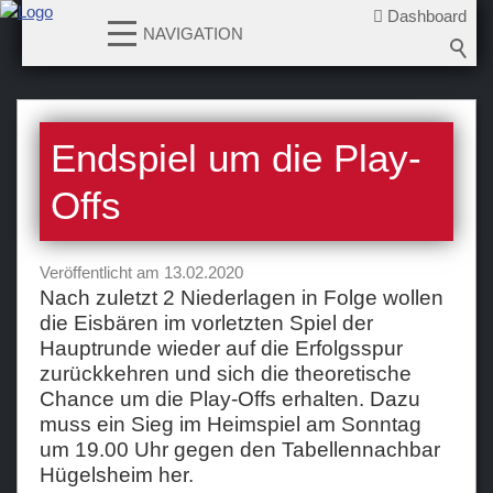
Dashboard
NAVIGATION
News
Endspiel um die Play-
2026-2027
2025-2026
Offs
2024-2025
2023-2024
Veröffentlicht am 13.02.2020
2022-2023
Nach zuletzt 2 Niederlagen in Folge wollen
die Eisbären im vorletzten Spiel der
2021-2022
Hauptrunde wieder auf die Erfolgsspur
2020-2021
zurückkehren und sich die theoretische
2019-2020
Chance um die Play-Offs erhalten. Dazu
muss ein Sieg im Heimspiel am Sonntag
2018-2019
um 19.00 Uhr gegen den Tabellennachbar
2017-2018
Hügelsheim her.
2016-2017