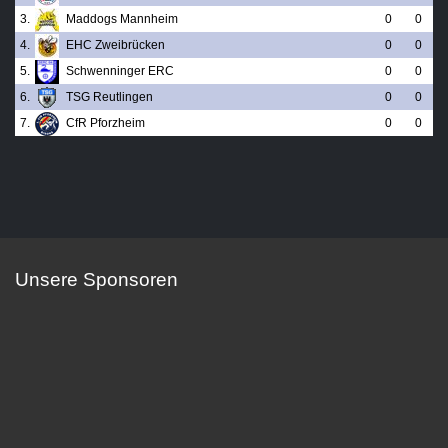
3.
Maddogs Mannheim
0
0
4.
EHC Zweibrücken
0
0
5.
Schwenninger ERC
0
0
6.
TSG Reutlingen
0
0
7.
CfR Pforzheim
0
0
Unsere Sponsoren