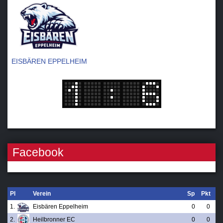
EISBÄREN EPPELHEIM
Facebook
Pl
Verein
Sp
Pkt
1.
Eisbären Eppelheim
0
0
2.
Heilbronner EC
0
0